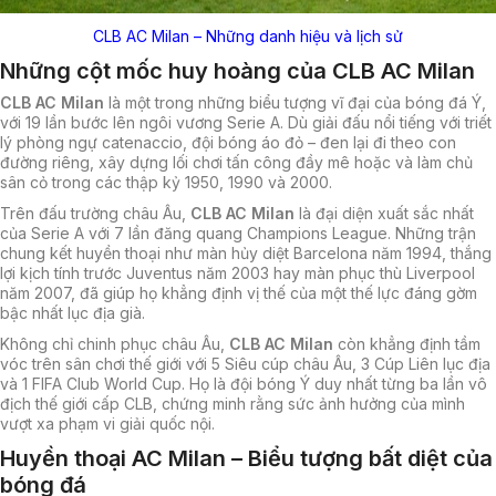
CLB AC Milan – Những danh hiệu và lịch sử
Những cột mốc huy hoàng của CLB AC Milan
CLB AC Milan
là một trong những biểu tượng vĩ đại của bóng đá Ý,
với 19 lần bước lên ngôi vương Serie A. Dù giải đấu nổi tiếng với triết
lý phòng ngự catenaccio, đội bóng áo đỏ – đen lại đi theo con
đường riêng, xây dựng lối chơi tấn công đầy mê hoặc và làm chủ
sân cỏ trong các thập kỷ 1950, 1990 và 2000.
Trên đấu trường châu Âu,
CLB AC Milan
là đại diện xuất sắc nhất
của Serie A với 7 lần đăng quang Champions League. Những trận
chung kết huyền thoại như màn hủy diệt Barcelona năm 1994, thắng
lợi kịch tính trước Juventus năm 2003 hay màn phục thù Liverpool
năm 2007, đã giúp họ khẳng định vị thế của một thế lực đáng gờm
bậc nhất lục địa già.
Không chỉ chinh phục châu Âu,
CLB AC Milan
còn khẳng định tầm
vóc trên sân chơi thế giới với 5 Siêu cúp châu Âu, 3 Cúp Liên lục địa
và 1 FIFA Club World Cup. Họ là đội bóng Ý duy nhất từng ba lần vô
địch thế giới cấp CLB, chứng minh rằng sức ảnh hưởng của mình
vượt xa phạm vi giải quốc nội.
Huyền thoại AC Milan – Biểu tượng bất diệt của
bóng đá