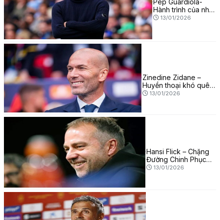
Pep Guardiola-
Hành trình của nhà
chiến thuật vĩ đại
13/01/2026
Zinedine Zidane –
Huyền thoại khó quên
của bóng đá đương
13/01/2026
đại
Hansi Flick – Chặng
Đường Chinh Phục
Những Đỉnh Cao Mới
13/01/2026