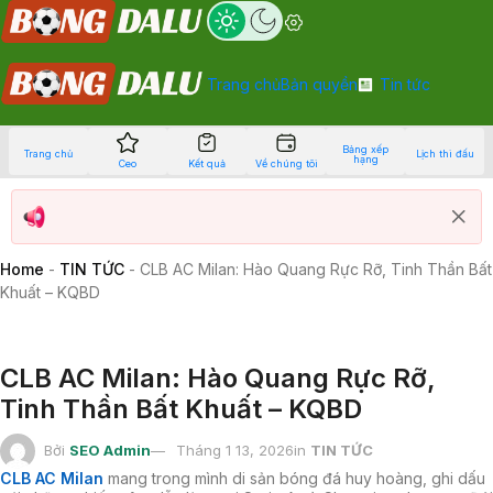
Trang chủ
Bản quyền
Tin tức
Bảng xếp
Trang chủ
Lịch thi đấu
hạng
Ceo
Kết quả
Về chúng tôi
Home
-
TIN TỨC
-
CLB AC Milan: Hào Quang Rực Rỡ, Tinh Thần Bất
Khuất – KQBD
CLB AC Milan: Hào Quang Rực Rỡ,
Tinh Thần Bất Khuất – KQBD
Bởi
SEO Admin
Tháng 1 13, 2026
in
TIN TỨC
CLB AC Milan
mang trong mình di sản bóng đá huy hoàng, ghi dấu