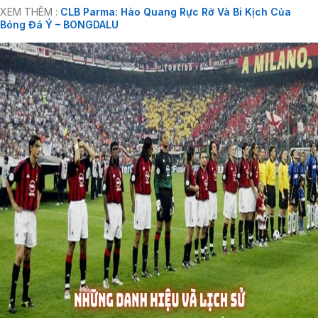
XEM THÊM :
CLB Parma: Hào Quang Rực Rỡ Và Bi Kịch Của
Bóng Đá Ý – BONGDALU