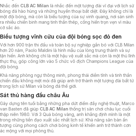
Nhắc đến
CLB AC Milan
là nhắc đến một tượng đài vĩ đại với lịch sử
bóng đá hào hùng và những huyền thoại bất diệt. Đây không chỉ là
một đội bóng, mà còn là biểu tượng của sự vinh quang, nơi sản sinh
ra nhiều chiến binh mang tinh thần thép, cống hiến trọn vẹn vì màu
cờ sắc áo.
Biểu tượng vĩnh cửu của đội bóng sọc đỏ đen
Với hơn 900 trận thi đấu và toàn bộ sự nghiệp gắn bó với CLB Milan
hơn 20 năm, Paolo Maldini là hình mẫu của lòng trung thành và sự
tận hiến. Anh không chỉ là một hậu vệ xuất sắc mà còn là một thủ lĩnh
thực thụ, góp công lớn vào 5 chức vô địch Champions League của
đội bóng.
Khả năng phòng ngự thông minh, phong thái điềm tĩnh và tinh thần
chiến đấu không mệt mỏi đã giúp anh trở thành một tượng đài bất tử
trong lịch sử Milan và bóng đá thế giới.
Sát thủ hàng đầu châu Âu
Gây dựng tên tuổi bằng những pha dứt điểm đầy nghệ thuật, Marco
van Basten đã giúp
CLB AC Milan
thống trị sân chơi châu lục cuối
thập niên 1980. Với 3 Quả bóng vàng, anh khẳng định mình là một
trong những tiền đạo xuất sắc nhất lịch sử. Khả năng săn bàn ấn
tượng cùng phong cách chơi bóng kinh tế khiến anh trở thành cơn
ác mộng với mọi phòng thủ.