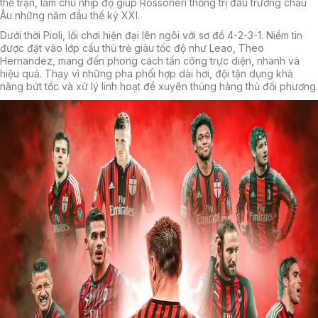
thế trận, làm chủ nhịp độ giúp Rossoneri thống trị đấu trường châu
Âu những năm đầu thế kỷ XXI.
Dưới thời Pioli, lối chơi hiện đại lên ngôi với sơ đồ 4-2-3-1. Niềm tin
được đặt vào lớp cầu thủ trẻ giàu tốc độ như Leao, Theo
Hernandez, mang đến phong cách tấn công trực diện, nhanh và
hiệu quả. Thay vì những pha phối hợp dài hơi, đội tận dụng khả
năng bứt tốc và xử lý linh hoạt để xuyên thủng hàng thủ đối phương.