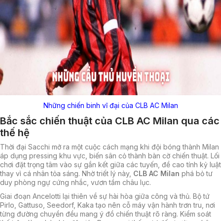
Những chiến binh vĩ đại của CLB AC Milan
Bắc sắc chiến thuật của CLB AC Milan qua các
thế hệ
Thời đại Sacchi mở ra một cuộc cách mạng khi đội bóng thành Milan
áp dụng pressing khu vực, biến sân cỏ thành bàn cờ chiến thuật. Lối
chơi đặt trọng tâm vào sự gắn kết giữa các tuyến, đề cao tính kỷ luật
thay vì cá nhân tỏa sáng. Nhờ triết lý này,
CLB AC Milan
phá bỏ tư
duy phòng ngự cứng nhắc, vươn tầm châu lục.
Giai đoạn Ancelotti lại thiên về sự hài hòa giữa công và thủ. Bộ tứ
Pirlo, Gattuso, Seedorf, Kaka tạo nên cỗ máy vận hành trơn tru, nơi
từng đường chuyền đều mang ý đồ chiến thuật rõ ràng. Kiểm soát