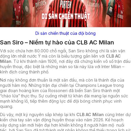
Di sản chiến thuật của đội bóng
San Siro – Niềm tự hào của CLB AC Milan
Với sức chứa hơn 80.000 chỗ ngồi, San Siro không chỉ là sân vận
động lớn nhất nước Ý mà còn là biểu tượng gắn liền với
CLB AC
Milan
. Từ khi thành năm 1926, nơi đây đã chứng kiến vô số trận đấu
huyền thoại, đặc biệt là những màn so tài nảy lửa với Inter Milan –
kình địch cùng thành phố.
Nơi này không đơn thuần là một sân đấu, mà còn là thánh địa của
người hâm mộ. Những trận đại chiến tại Champions League trong
giai đoạn hoàng kim của Rossoneri đã biến San Siro thành một
“chảo lửa” thực thụ. Sự cuồng nhiệt từ khán đài mang lại nguồn sức
mạnh khổng lồ, tiếp thêm động lực để đội bóng chinh phục vinh
quang.
Dù vậy, một kỷ nguyên sắp khép lại khi
CLB AC Milan
cùng Inter dự
kiến chia tay sân vận động huyền thoại vào năm 2026. Kế hoạch
xây dựng sân mới hiện đại hơn khiến không ít người hâm mộ nuối
tiếc, bới San Siro đã trở thành một phần không thể thiếu trong lịch sử