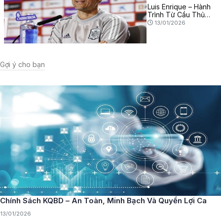
Luis Enrique – Hành
Trình Từ Cầu Thủ
Tới HLV Thành Công
13/01/2026
Gợi ý cho bạn
Chính Sách KQBD – An Toàn, Minh Bạch Và Quyền Lợi Ca
13/01/2026