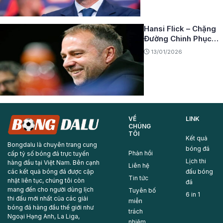
Hansi Flick – Chặng
Đường Chinh Phục
Những Đỉnh Cao Mới
13/01/2026
VỀ
LINK
CHÚNG
TÔI
Kết quả
Bongdalu là chuyên trang cung
bóng đá
Phản hồi
cấp tỷ số bóng đá trực tuyến
Lịch thi
hàng đầu tại Việt Nam. Bên cạnh
Liên hệ
các kết quả bóng đá được cập
đấu bóng
Tin tức
nhật liên tục, chúng tôi còn
đá
mang đến cho người dùng lịch
Tuyên bố
6 in 1
thi đấu mới nhất của các giải
miễn
bóng đá hàng đầu thế giới như
trách
Ngoại Hạng Anh, La Liga,
nhiệm