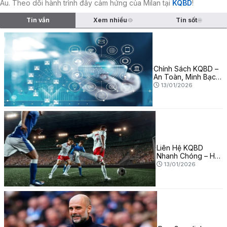
Âu. Theo dõi hành trình đầy cảm hứng của Milan tại
KQBD
!
Tin vắn
Xem nhiều
Tin sốt
Chính Sách KQBD –
An Toàn, Minh Bạch
Và Quyền Lợi Ca
13/01/2026
Liên Hệ KQBD
Nhanh Chóng – Hỗ
Trợ Mọi Lúc Mọi Nơi
13/01/2026