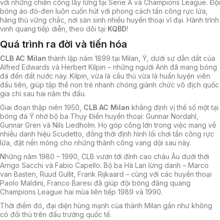
với những chiến công lẫy lừng tại Serie A và Champions League. Đội
bóng áo đỏ-đen luôn cuốn hút với phong cách tấn công rực lửa,
hàng thủ vững chắc, nơi sản sinh nhiều huyền thoại vĩ đại. Hành trình
vinh quang tiếp diễn, theo dõi tại
KQBD
!
Quá trình ra đời và tiến hóa
CLB AC Milan
thành lập năm 1899 tại Milan, Ý, dưới sự dẫn dắt của
Alfred Edwards và Herbert Kilpin – những người Anh đã mang bóng
đá đến đất nước này. Kilpin, vừa là cầu thủ vừa là huấn luyện viên
đầu tiên, giúp tập thể non trẻ nhanh chóng giành chức vô địch quốc
gia chỉ sau hai năm thi đấu.
Giai đoạn thập niên 1950,
CLB AC Milan
khẳng định vị thế số một tại
bóng đá Ý nhờ bộ ba Thụy Điển huyền thoại: Gunnar Nordahl,
Gunnar Gren và Nils Liedholm. Họ góp công lớn trong việc mang về
nhiều danh hiệu Scudetto, đồng thời định hình lối chơi tấn công rực
lửa, đặt nền móng cho những thành công vang dội sau này.
Những năm 1980 – 1990, CLB vươn tới đỉnh cao châu Âu dưới thời
Arrigo Sacchi và Fabio Capello. Bộ ba Hà Lan lừng danh – Marco
van Basten, Ruud Gullit, Frank Rijkaard – cùng với các huyền thoại
Paolo Maldini, Franco Baresi đã giúp đội bóng đăng quang
Champions League hai mùa liên tiếp 1989 và 1990.
Thời điểm đó, đại diện hùng mạnh của thành Milan gần như không
có đối thủ trên đấu trường quốc tế.