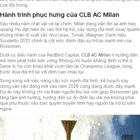
của đội bóng.
Hành trình phục hưng của CLB AC Milan
Sau nhiều năm chật vật về tài chính, Milan đang dần tìm lại ánh hào
quang. Họ đặt niềm tin vào thế hệ trẻ, xây dựng đội hình xoay quanh
những nhân tố xuất sắc như Leao, Tonali, Maignan. Danh hiệu
Scudetto 2022 chính là cột mốc đánh dấu sự trở lại mạnh mẽ của
Rossoneri.
Dưới sự điều hành của RedBird Capital,
CLB AC Milan
n hướng đến
mô hình phát triển bền vững. Không chỉ muốn khẳng định vị thế ở
Serie A, họ còn khao khát vươn tầm tại Champions League, từng
bước đưa đội trở lại với đỉnh cao châu lục.
Song song với việc nâng cấp sức mạnh đội hình, kế hoạch xây
dựng sân vận động mới vào năm 2026 cũng đang được đẩy mạnh.
Dự án này không chỉ cải thiện nguồn thu mà còn giúp Rossoneri gia
tăng tầm ảnh hưởng, hướng đến sự ổn định lâu dài mà không phải
quá phụ thuộc vào bản quyền truyền hình hay nguồn tài trợ từ bên
ngoài.