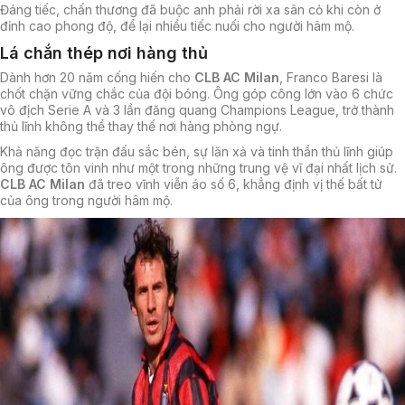
Đáng tiếc, chấn thương đã buộc anh phải rời xa sân cỏ khi còn ở
đỉnh cao phong độ, để lại nhiều tiếc nuối cho người hâm mộ.
Lá chắn thép nơi hàng thủ
Dành hơn 20 năm cống hiến cho
CLB AC Milan
, Franco Baresi là
chốt chặn vững chắc của đội bóng. Ông góp công lớn vào 6 chức
vô địch Serie A và 3 lần đăng quang Champions League, trở thành
thủ lĩnh không thể thay thế nơi hàng phòng ngự.
Khả năng đọc trận đấu sắc bén, sự lăn xả và tinh thần thủ lĩnh giúp
ông được tôn vinh như một trong những trung vệ vĩ đại nhất lịch sử.
CLB AC Milan
đã treo vĩnh viễn áo số 6, khẳng định vị thế bất tử
của ông trong người hâm mộ.