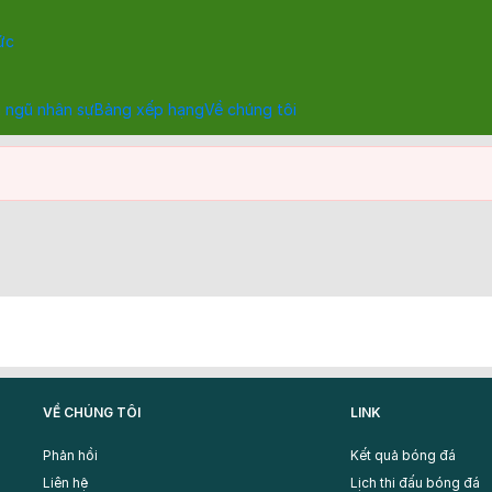
ức
 ngũ nhân sự
Bảng xếp hạng
Về chúng tôi
VỀ CHÚNG TÔI
LINK
Phản hồi
Kết quả bóng đá
Liên hệ
Lịch thi đấu bóng đá