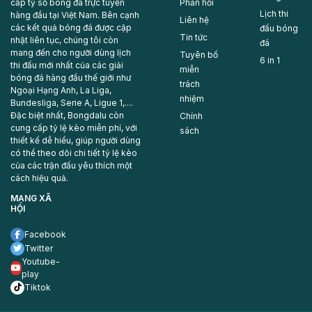
Phản hồi
cấp tỷ số bóng đá trực tuyến
Lịch thi
hàng đầu tại Việt Nam. Bên cạnh
Liên hệ
các kết quả bóng đá được cập
đấu bóng
Tin tức
nhật liên tục, chúng tôi còn
đá
mang đến cho người dùng lịch
Tuyên bố
6 in 1
thi đấu mới nhất của các giải
miễn
bóng đá hàng đầu thế giới như
trách
Ngoại Hạng Anh, La Liga,
nhiệm
Bundesliga, Serie A, Ligue 1,....
Đặc biệt nhất, Bongdalu còn
Chính
cung cấp tỷ lệ kèo miễn phí, với
sách
thiết kế dễ hiểu, giúp người dùng
có thể theo dõi chi tiết tỷ lệ kèo
của các trận đấu yêu thích một
cách hiệu quả.
MẠNG XÃ
HỘI
Facebook
Twitter
Youtube-
play
Tiktok