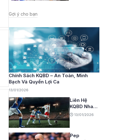
Tới HLV
Thành Công
Gợi ý cho bạn
Chính Sách KQBD – An Toàn, Minh
Bạch Và Quyền Lợi Ca
13/01/2026
Liên Hệ
KQBD Nhanh
Chóng – Hỗ
13/01/2026
Trợ Mọi Lúc
Mọi Nơi
Pep