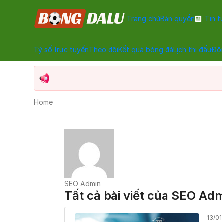
Trang chủ
Bản quyền
Tin t
Tỷ số trực tuyến
Theo dõi
Kết quả bóng đá
Lịch thi đấu
Đội
Home
SEO Admin
Tất cả bài viết của SEO Ad
13/0