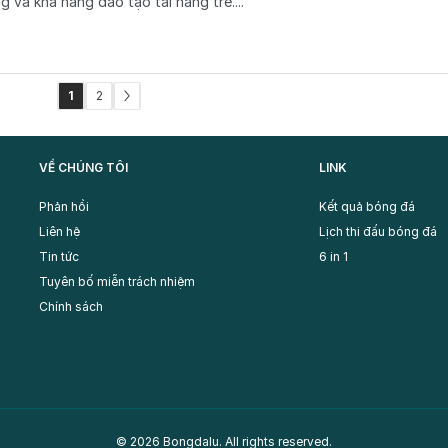
g và khả năng đào tạo tài năng trẻ....
2
1
VỀ CHÚNG TÔI
LINK
Phản hồi
Kết quả bóng đá
Liên hệ
Lịch thi đấu bóng đá
Tin tức
6 in 1
Tuyên bố miễn trách nhiệm
Chính sách
© 2026 Bongdalu. All rights reserved.