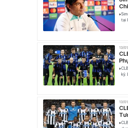
Ch
Sim
tại 
13/0
CLB
Ph
CLB
kỷ.
13/0
CL
Tư
CLB