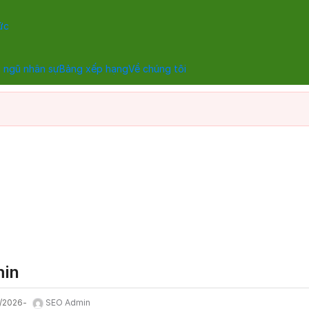
ức
 ngũ nhân sự
Bảng xếp hạng
Về chúng tôi
min
1/2026
SEO Admin