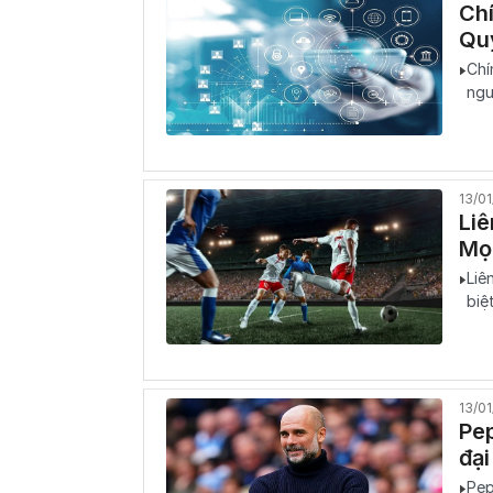
Ch
Qu
Chí
ngư
13/0
Li
Mọi
Liê
biệ
13/0
Pep
đại
Pep