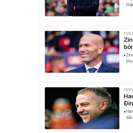
thắ
13/0
Zin
bón
Zin
tho
13/0
Ha
Đỉ
Han
đổi