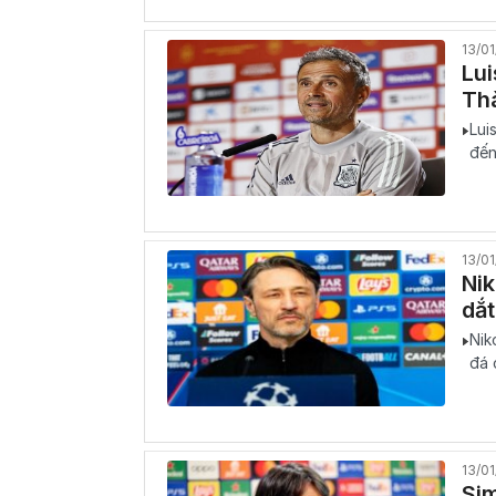
13/0
Lui
Th
Lui
đến
13/0
Nik
dắt
Nik
đá 
13/0
Si