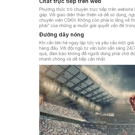
Chat trực tiếp trên web
Phương thức trò chuyện trực tiếp trên website 
gáp. Với giao diện thân thiện và dễ sử dụng, n
chuyên viên CSKH. Không còn phải lo lắng về thờ
phải” của những ai muốn giải quyết vấn đề tron
Đường dây nóng
Khi cần liên hệ ngay lập tức và yêu cầu một gi
hàng đầu. Với đội ngũ tư vấn luôn sẵn sàng 24/
quả, đảm bảo không để người dùng phải chờ đợi 
nhanh chóng và dễ tiếp cận nhất.