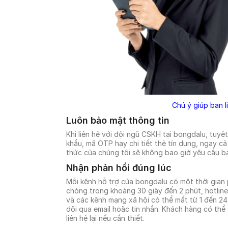
Chú ý giúp bạn l
Luôn bảo mật thông tin
Khi liên hệ với đội ngũ CSKH tại bongdalu, tuy
khẩu, mã OTP hay chi tiết thẻ tín dụng, ngay cả
thức của chúng tôi sẽ không bao giờ yêu cầu b
Nhận phản hồi đúng lúc
Mỗi kênh hỗ trợ của bongdalu có một thời gian p
chóng trong khoảng 30 giây đến 2 phút, hotline 
và các kênh mạng xã hội có thể mất từ 1 đến 24
dõi qua email hoặc tin nhắn. Khách hàng có thể 
liên hệ lại nếu cần thiết.