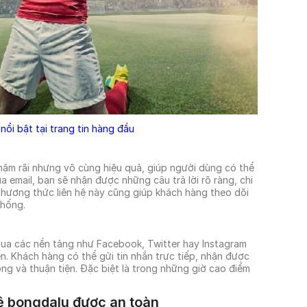
ổi bật tại trang tin hàng đầu
hậm rãi nhưng vô cùng hiệu quả, giúp người dùng có thể
a email, bạn sẽ nhận được những câu trả lời rõ ràng, chi
phương thức liên hệ này cũng giúp khách hàng theo dõi
thống.
c qua các nền tảng như Facebook, Twitter hay Instagram
. Khách hàng có thể gửi tin nhắn trực tiếp, nhận được
ng và thuận tiện. Đặc biệt là trong những giờ cao điểm
hệ bongdalu được an toàn