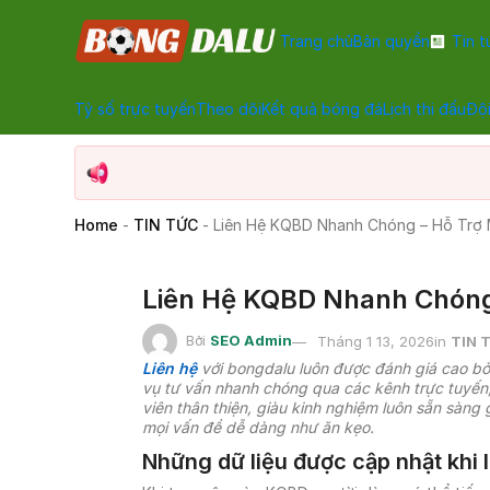
Trang chủ
Bản quyền
Tin t
Tỷ số trực tuyến
Theo dõi
Kết quả bóng đá
Lịch thi đấu
Đội
Home
-
TIN TỨC
-
Liên Hệ KQBD Nhanh Chóng – Hỗ Trợ 
Liên Hệ KQBD Nhanh Chóng 
Bởi
SEO Admin
Tháng 1 13, 2026
in
TIN 
Liên hệ
với bongdalu luôn được đánh giá cao bởi
vụ tư vấn nhanh chóng qua các kênh trực tuyến,
viên thân thiện, giàu kinh nghiệm luôn sẵn sàng
mọi vấn đề dễ dàng như ăn kẹo.
Những dữ liệu được cập nhật khi 