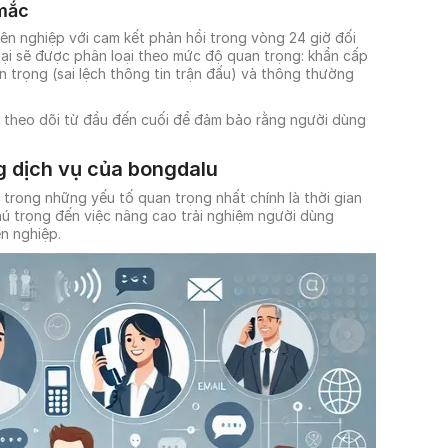
 mắc
yên nghiệp với cam kết phản hồi trong vòng 24 giờ đối
nại sẽ được phân loại theo mức độ quan trọng: khẩn cấp
n trọng (sai lệch thông tin trận đấu) và thông thường
n theo dõi từ đầu đến cuối để đảm bảo rằng người dùng
g dịch vụ của bongdalu
trong những yếu tố quan trọng nhất chính là thời gian
hú trọng đến việc nâng cao trải nghiệm người dùng
ên nghiệp.