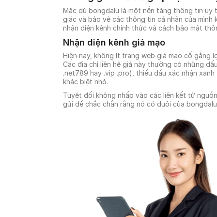
Mặc dù bongdalu là một nền tảng thông tin uy t
giác và bảo vệ các thông tin cá nhân của mình 
nhận diện kênh chính thức và cách bảo mật thôn
Nhận diện kênh giả mạo
Hiện nay, không ít trang web giả mạo cố gắng l
Các địa chỉ liên hệ giả này thường có những dấu 
.net789 hay .vip .pro), thiếu dấu xác nhận xan
khác biệt nhỏ.
Tuyệt đối không nhấp vào các liên kết từ nguồn 
gửi để chắc chắn rằng nó có đuôi của bongdalu