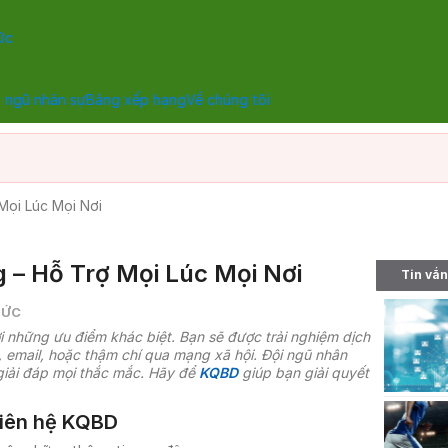
ức
 ngũ nhân sự
Bảng xếp hạng
Về chúng tôi
Mọi Lúc Mọi Nơi
– Hỗ Trợ Mọi Lúc Mọi Nơi
Tin vắn
TỨC
 những ưu điểm khác biệt. Bạn sẽ được trải nghiệm dịch
 email, hoặc thậm chí qua mạng xã hội. Đội ngũ nhân
 giải đáp mọi thắc mắc. Hãy để
KQBD
giúp bạn giải quyết
liên hệ KQBD