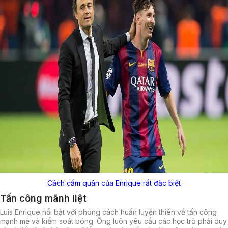
Cách cầm quân của Enrique rất đặc biệt
Tấn công mãnh liệt
Luis Enrique nổi bật với phong cách huấn luyện thiên về tấn công
mạnh mẽ và kiểm soát bóng. Ông luôn yêu cầu các học trò phải duy