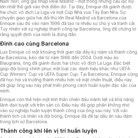
Năm 1991, ông gia nhập Real Madrid – một trong những câu lạc bộ
lớn nhất thế giới vào thời điểm đó. Tại đây, Enrique đã giành được
hai chức vô địch La Liga và một Cúp Nhà vua Tây Ban Nha. Sự
chuyển giao giữa hai đối thủ lớn Real Madrid và Barcelona của
Enrique sau đó vào năm 1996 đã tạo ra nhiều sự chú ý và tranh cãi.
Tuy nhiên với sự nghiệp thành công tại Barcelona, ông đã chứng tỏ
rằng quyết định của mình là đúng đắn.
Đỉnh cao cùng Barcelona
Luis Enrique có một khoảng thời gian dài đầy kỷ niệm và thành công
tại Barcelona, kéo dài từ năm 1996 đến 2004. Dưới màu áo
Blaugrana, ông đã giành được hai chức vô địch La Liga. Đặc biệt
giúp đội bóng chinh phục một loạt các danh hiệu khác như UEFA
Cup Winners’ Cup và UEFA Super Cup. Tại Barcelona, Enrique cũng
đã học hỏi và trưởng thành nhiều hơn về mặt chiến thuật, điều này
đã giúp ông sau này phát triển phong cách huấn luyện đặc sắc của
mình.
Enrique còn thể hiện một tinh thần chiến đấu mãnh liệt và khả năng
lãnh đạo tuyệt vời trên sân cỏ. Điều này đã góp phần không nhỏ
vào sự nghiệp huấn luyện thành công của ông sau này. Với các
thành tích cá nhân và đội bóng, Enrique đã để lại dấu ấn sâu đậm
trong lịch sử Barcelona.
Thành công khi lên vị trí huấn luyện