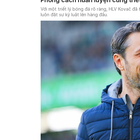
Phong cách huấn luyện cùng triế
Với một triết lý bóng đá rõ ràng, HLV Kovač đã
luôn đặt sự kỷ luật lên hàng đầu.