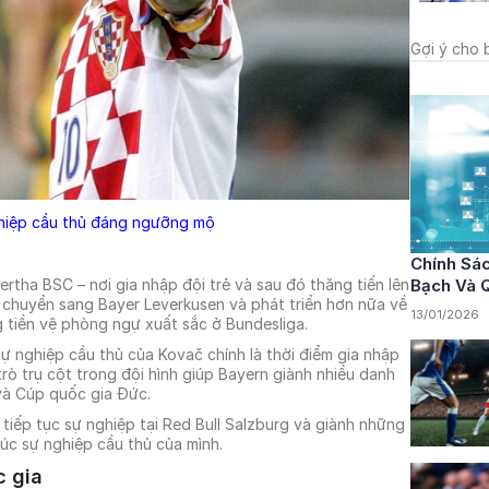
Gợi ý cho 
hiệp cầu thủ đáng ngưỡng mộ
Chính Sá
rtha BSC – nơi gia nhập đội trẻ và sau đó thăng tiến lên
Bạch Và 
g chuyển sang Bayer Leverkusen và phát triển hơn nữa về
13/01/2026
g tiền vệ phòng ngự xuất sắc ở Bundesliga.
ự nghiệp cầu thủ của Kovač chính là thời điểm gia nhập
ò trụ cột trong đội hình giúp Bayern giành nhiều danh
 và Cúp quốc gia Đức.
tiếp tục sự nghiệp tại Red Bull Salzburg và giành những
húc sự nghiệp cầu thủ của mình.
c gia