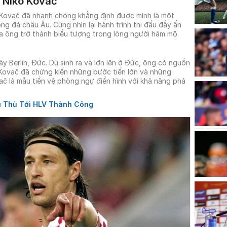
a Niko Kovač
 Kovač đã nhanh chóng khẳng định được mình là một
g đá châu Âu. Cùng nhìn lại hành trình thi đấu đầy ấn
 ông trở thành biểu tượng trong lòng người hâm mộ.
ây Berlin, Đức. Dù sinh ra và lớn lên ở Đức, ông có nguồn
 Kovač đã chứng kiến những bước tiến lớn và những
č là mẫu tiền vệ phòng ngự điển hình với khả năng phá
ầu Thủ Tới HLV Thành Công