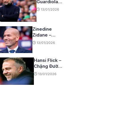
Guardiola-
Hành trình
13/01/2026
của nhà
chiến thuật
vĩ đại
Zinedine
Zidane –
Huyền thoại
13/01/2026
khó quên của
bóng đá
đương đại
Hansi Flick –
Chặng Đường
Chinh Phục
13/01/2026
Những Đỉnh
Cao Mới