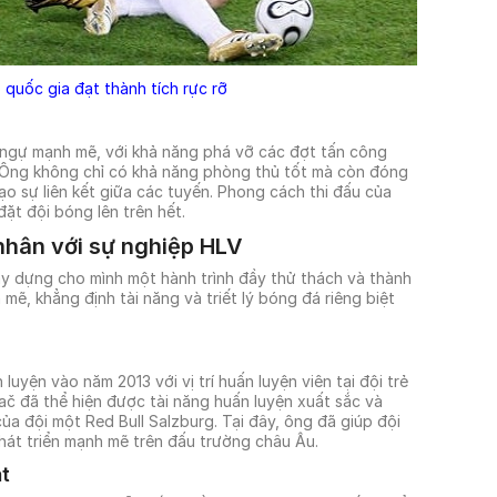
 quốc gia đạt thành tích rực rỡ
 ngự mạnh mẽ, với khả năng phá vỡ các đợt tấn công
. Ông không chỉ có khả năng phòng thủ tốt mà còn đóng
ạo sự liên kết giữa các tuyến. Phong cách thi đấu của
đặt đội bóng lên trên hết.
 nhân với sự nghiệp HLV
xây dựng cho mình một hành trình đầy thử thách và thành
ẽ, khẳng định tài năng và triết lý bóng đá riêng biệt
luyện vào năm 2013 với vị trí huấn luyện viên tại đội trẻ
ač đã thể hiện được tài năng huấn luyện xuất sắc và
ủa đội một Red Bull Salzburg. Tại đây, ông đã giúp đội
hát triển mạnh mẽ trên đấu trường châu Âu.
t