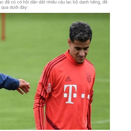
c đã có cơ hội dẫn dắt nhiều câu lạc bộ danh tiếng, để
m qua dưới đây: