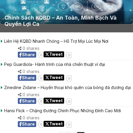
Chính Sách KQBD – An Toàn, Minh Bạch Và
Quyền Lợi Ca
Liên Hệ KQBD Nhanh Chóng – Hỗ Trợ Mọi Lúc Mọi Nơi
0 shares
Tweet
Share
0
0
Pep Guardiola- Hành trình của nhà chiến thuật vĩ đại
0 shares
Tweet
Share
0
0
Zinedine Zidane – Huyền thoại khó quên của bóng đá đương đại
0 shares
Tweet
Share
0
0
Hansi Flick – Chặng Đường Chinh Phục Những Đỉnh Cao Mới
0 shares
Tweet
Share
0
0