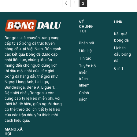
1
2
VỀ
LINK
CHÚNG
TÔI
Kết quả
Bongdalu là chuyên trang cung
bóng đá
Phản hồi
cấp tỷ số bóng đá trực tuyến
Lịch thi
hàng đầu tại Việt Nam. Bên cạnh
Liên hệ
các kết quả bóng đá được cập
đấu bóng
Tin tức
nhật liên tục, chúng tôi còn
đá
mang đến cho người dùng lịch
Tuyên bố
6 in 1
thi đấu mới nhất của các giải
miễn
bóng đá hàng đầu thế giới như
trách
Ngoại Hạng Anh, La Liga,
nhiệm
Bundesliga, Serie A, Ligue 1,....
Đặc biệt nhất, Bongdalu còn
Chính
cung cấp tỷ lệ kèo miễn phí, với
sách
thiết kế dễ hiểu, giúp người dùng
có thể theo dõi chi tiết tỷ lệ kèo
của các trận đấu yêu thích một
cách hiệu quả.
MẠNG XÃ
HỘI