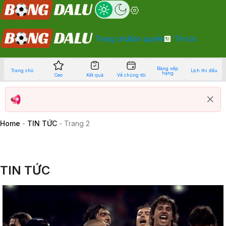
Trang chủ
Bản quyền
Tin tức
Bảng xếp
Trang chủ
Lịch thi đấu
hạng
Ceo
Kết quả
Về chúng tôi
Home
-
TIN TỨC
-
Trang 2
TIN TỨC