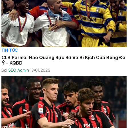
TIN TỨC
CLB Parma: Hào Quang Rực Rỡ Và Bi Kịch Của Bóng Đá
Ý – KQBD
Bởi
SEO Admin
13/01/2026